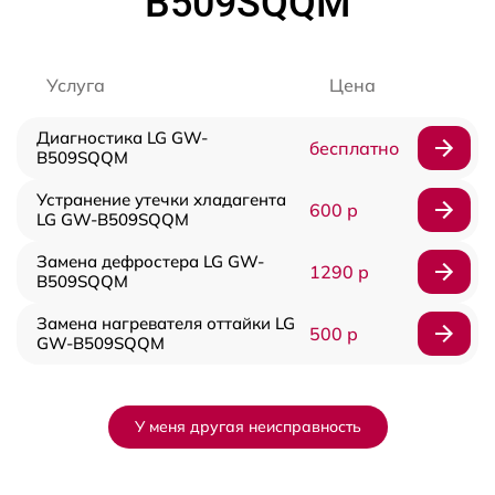
B509SQQM
Услуга
Цена
Диагностика LG GW-
бесплатно
B509SQQM
Устранение утечки хладагента
600 р
LG GW-B509SQQM
Замена дефростера LG GW-
1290 р
B509SQQM
Замена нагревателя оттайки LG
500 р
GW-B509SQQM
У меня другая неисправность