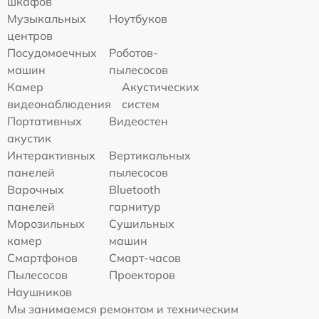
шкафов
Музыкальных
Ноутбуков
центров
Посудомоечных
Роботов-
машин
пылесосов
Камер
Акустических
видеонаблюдения
систем
Портативных
Видеостен
акустик
Интерактивных
Вертикальных
панелей
пылесосов
Варочных
Bluetooth
панелей
гарнитур
Морозильных
Сушильных
камер
машин
Смартфонов
Смарт-часов
Пылесосов
Проекторов
Наушников
Мы занимаемся ремонтом и техническим