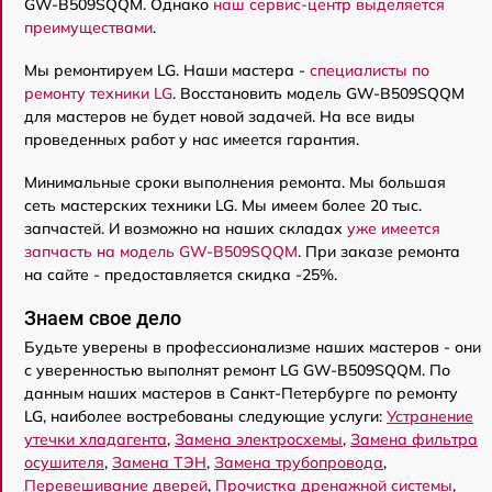
GW-B509SQQM. Однако
наш сервис-центр выделяется
преимуществами
.
Мы ремонтируем LG. Наши мастера -
специалисты по
ремонту техники LG
. Восстановить модель GW-B509SQQM
для мастеров не будет новой задачей. На все виды
проведенных работ у нас имеется гарантия.
Минимальные сроки выполнения ремонта. Мы большая
сеть мастерских техники LG. Мы имеем более 20 тыс.
запчастей. И возможно на наших складах
уже имеется
запчасть на модель GW-B509SQQM
. При заказе ремонта
на сайте - предоставляется скидка -25%.
Знаем свое дело
Будьте уверены в профессионализме наших мастеров - они
с уверенностью выполнят ремонт LG GW-B509SQQM. По
данным наших мастеров в Санкт-Петербурге по ремонту
LG, наиболее востребованы следующие услуги:
Устранение
утечки хладагента
,
Замена электросхемы
,
Замена фильтра
осушителя
,
Замена ТЭН
,
Замена трубопровода
,
Перевешивание дверей
,
Прочистка дренажной системы
,