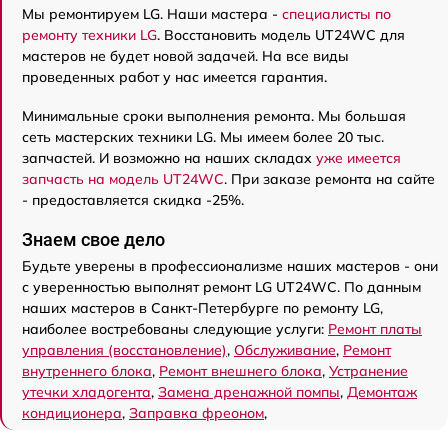
Мы ремонтируем LG. Наши мастера -
специалисты по
ремонту техники LG
. Восстановить модель UT24WC для
мастеров не будет новой задачей. На все виды
проведенных работ у нас имеется гарантия.
Минимальные сроки выполнения ремонта. Мы большая
сеть мастерских техники LG. Мы имеем более 20 тыс.
запчастей. И возможно на наших складах
уже имеется
запчасть на модель UT24WC
. При заказе ремонта на сайте
- предоставляется скидка -25%.
Знаем свое дело
Будьте уверены в профессионализме наших мастеров - они
с уверенностью выполнят ремонт LG UT24WC. По данным
наших мастеров в Санкт-Петербурге по ремонту LG,
наиболее востребованы следующие услуги:
Ремонт платы
управления (восстановление)
,
Обслуживание
,
Ремонт
внутреннего блока
,
Ремонт внешнего блока
,
Устранение
утечки хладогента
,
Замена дренажной помпы
,
Демонтаж
кондиционера
,
Заправка фреоном
,