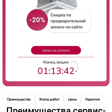
Скидка по
-20%
предварительной
записи на сайте
Цены на ремонт
Конец акции
01:13:41
Преимущества
Этапы работ
Цены
Гарантия
М
Преимущества сервис-