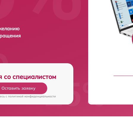
 желанию
бращения
я со специалистом
Оставить заявку
есь c
политикой конфиденциальности