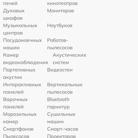
печей
кинотеатров
Духовых
Мониторов
шкафов
Музыкальных
Ноутбуков
центров
Посудомоечных
Роботов-
машин
пылесосов
Камер
Акустических
видеонаблюдения
систем
Портативных
Видеостен
акустик
Интерактивных
Вертикальных
панелей
пылесосов
Варочных
Bluetooth
панелей
гарнитур
Морозильных
Сушильных
камер
машин
Смартфонов
Смарт-часов
Пылесосов
Проекторов