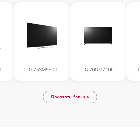
0
LG 75SM9900
LG 70UM7100
Показать больше