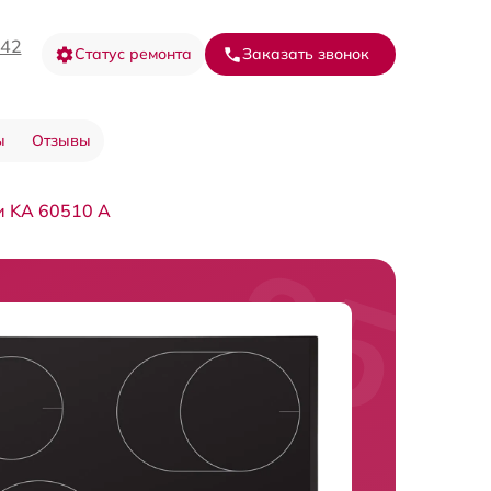
-42
Статус ремонта
Заказать звонок
ы
Отзывы
и KA 60510 A