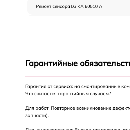
Ремонт сенсора LG KA 60510 A
Ремонт переключателя LG KA 60510 A
Разблокировка варочной панели LG KA
60510 A
Замена панели управления LG KA 60510 A
Гарантийные обязательст
Ремонт модуля управления LG KA 60510 A
Гарантия от сервиса: на смонтированные ко
Замена сенсора LG KA 60510 A
Что считается гарантийным случаем?
Для работ: Повторное возникновение дефект
запчасти).
Для комплектующих: Внезапная поломка, отк