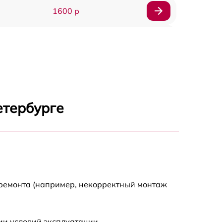
1600 р
750 р
600 р
1600 р
етербурге
1900 р
1600 р
 ремонта (например, некорректный монтаж
ии условий эксплуатации.