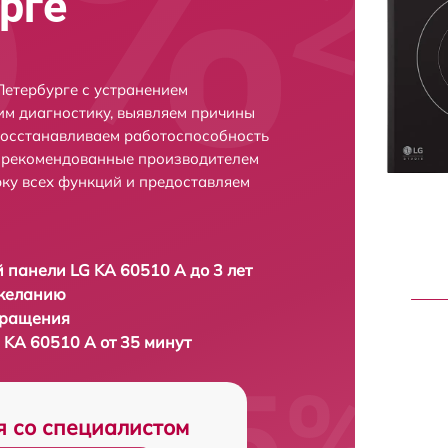
рге
Петербурге с устранением
м диагностику, выявляем причины
восстанавливаем работоспособность
и рекомендованные производителем
рку всех функций и предоставляем
 панели LG KA 60510 A до 3 лет
 желанию
бращения
 KA 60510 A от 35 минут
я со специалистом